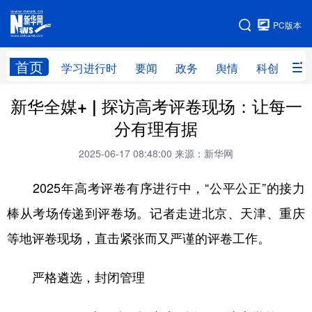
手机版
PC版本
网站地图
首页
学习进行时
要闻
政务
舆情
科创
产
新华全媒+ | 探访高考评卷现场：让每一
首页
学习进行时
要闻
政务
分有理有据
舆情
科创
产经
金融
2025-06-17 08:48:00
来源：新华网
旅游
教育
民生
文化
2025年高考评卷有序进行中，“公平公正”的接力
房产
体育
健康
图片
棒从考场传递到评卷场。记者走进北京、天津、重庆
信息
廉政
原创
长三角频道
等地评卷现场，直击紧张而又严谨的评卷工作。
严格遴选，封闭管理