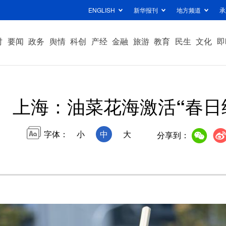
ENGLISH
新华报刊
地方频道
承
时
要闻
政务
舆情
科创
产经
金融
旅游
教育
民生
文化
即
上海：油菜花海激活“春日
字体：
小
中
大
分享到：