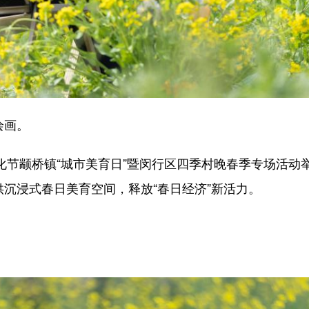
绘画。
化节颛桥镇“城市美育日”暨闵行区四季村晚春季专场活
供沉浸式春日美育空间，释放“春日经济”新活力。