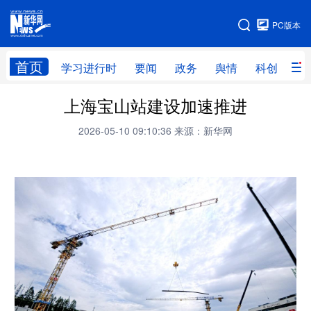
手机版
PC版本
网站地图
首页
学习进行时
要闻
政务
舆情
科创
产
上海宝山站建设加速推进
首页
学习进行时
要闻
政务
2026-05-10 09:10:36
来源：新华网
舆情
科创
产经
金融
旅游
教育
民生
文化
房产
体育
健康
图片
信息
廉政
原创
长三角频道