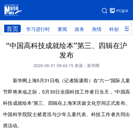
手机版
PC版本
网站地图
首页
学习进行时
要闻
政务
舆情
科创
产
“中国高科技成就绘本”第三、四辑在沪
首页
学习进行时
要闻
政务
发布
舆情
科创
产经
金融
2026-06-01 08:44:15
来源：新华网
旅游
教育
民生
文化
新华网上海5月31日电（记者陈潇雨）在“六一”国际儿童
房产
体育
健康
图片
节即将来临之际，5月30日全国科技工作者日当天，“中国高
信息
廉政
原创
长三角频道
科技成就绘本”第三、四辑在上海宋庆龄文化空间正式发布。
中国科学院院士褚君浩与少年儿童代表、科技工作者共同出
席活动。